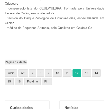
Criadouro
conservacionista do CEULP/ULBRA. Formada pela Universidade
Federal de Goiás, ex-coordenadora
técnica do Parque Zoológico de Goiania-Goiás, especializanda em
Clinica
médica de Pequenos Animais, pelo Quallitas em Goiânia-Go
Página 12 de 34
Início
Ant
7
8
9
10
11
12
13
14
15
16
Próximo
Fim
Curiosidades
Notícias