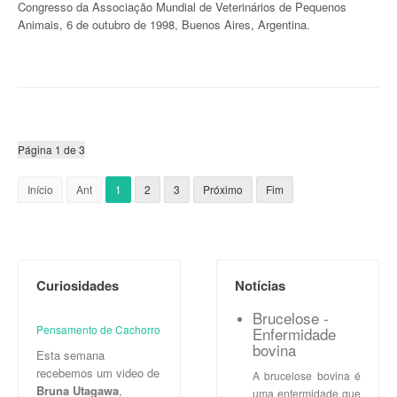
Congresso da Associação Mundial de Veterinários de Pequenos
Animais, 6 de outubro de 1998, Buenos Aires, Argentina.
Página 1 de 3
Início
Ant
1
2
3
Próximo
Fim
Curiosidades
Notícias
Brucelose -
Pensamento de Cachorro
Enfermidade
bovina
Esta semana
recebemos um video de
A brucelose bovina é
Bruna Utagawa
,
uma enfermidade que