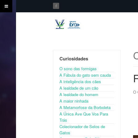
C
Curiosidades
O sono das formigas
R
A Fábula do gato sem cauda
A inteligência dos cães
A lealdade de um cão
O 
A lealdade do homem
A maior ninhada
A Metamorfose da Borboleta
A Única Ave Que Voa Para
Trás
Colecionador de Selos de
Gatos