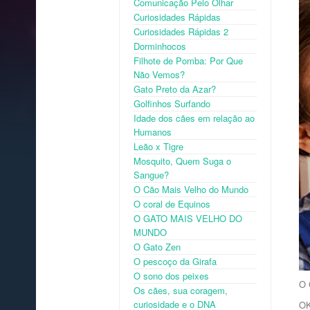
Comunicação Pelo Olhar
Curiosidades Rápidas
Curiosidades Rápidas 2
Dorminhocos
Filhote de Pomba: Por Que
Não Vemos?
Gato Preto da Azar?
Golfinhos Surfando
Idade dos cães em relação ao
Humanos
Leão x Tigre
Mosquito, Quem Suga o
Sangue?
O Cão Mais Velho do Mundo
O coral de Equinos
O GATO MAIS VELHO DO
MUNDO
O Gato Zen
O pescoço da Girafa
O sono dos peixes
O 
Os cães, sua coragem,
curiosidade e o DNA
OK