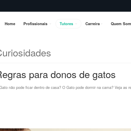
Home
Profissionais
Tutores
Carreira
Quem Som
uriosidades
egras para donos de gatos
Gato não pode ficar dentro de casa? O Gato pode dormir na cama? Veja as re