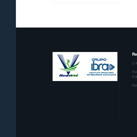
Re
O P
Pol
Pu
Par