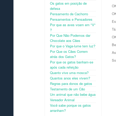
Os gatos em posição de
OK
defesa
OK
Pensamento de Cachorro
Pensamentos e Pensadores
Es
Por que as aves voam em "V"
Tá
?
Por Que Não Podemos dar
OK
Chocolate aos Cães
Be
Por que o Vaga-lume tem luz?
Por Que os Cães Correm
As
atrás dos Gatos?
So
Por que os gatos banham-se
após cada refeição
Quanto vive uma mosca?
Quantos anos eles vivem?
Regras para donos de gatos
Testamento de um Cão
Um animal que não bebe água
Vereador Animal
Você sabe porque os gatos
arranham?