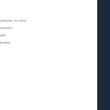
s pessoas na cama.
vesseiro.
dado.
 também.