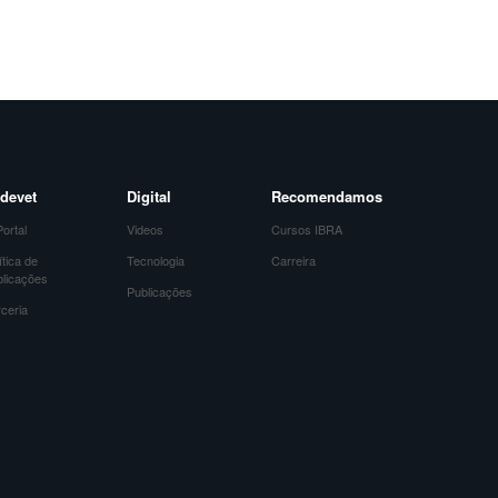
devet
Digital
Recomendamos
ortal
Videos
Cursos IBRA
ítica de
Tecnologia
Carreira
blicações
Publicações
ceria