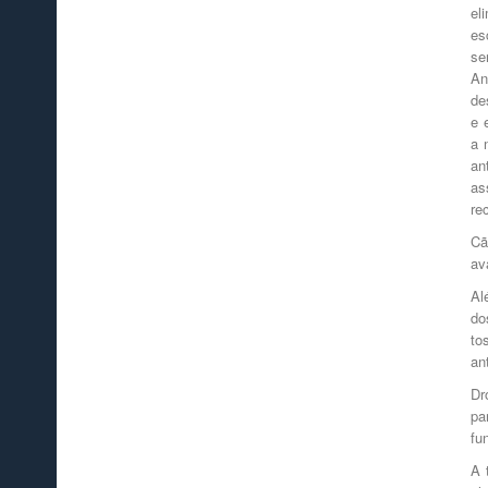
el
es
se
An
de
e 
a 
an
as
re
Cã
av
Al
do
to
an
Dr
pa
fu
A 