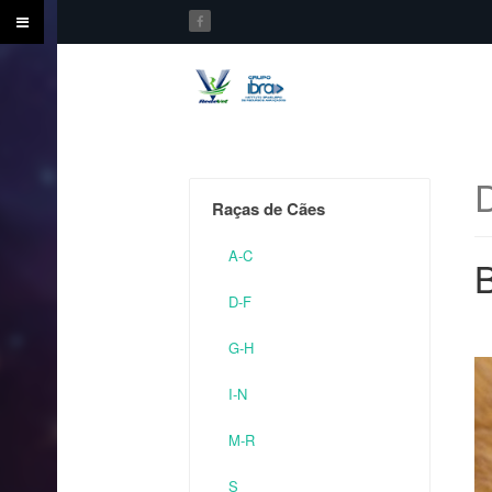
Raças de Cães
A-C
B
D-F
G-H
I-N
M-R
S