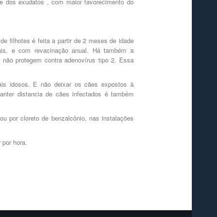
 e dos exudatos , com maior favorecimento do
 filhotes é feita a partir de 2 meses de idade
ais, e com revacinação anual. Há também a
 não protegem contra adenovírus tipo 2. Essa
mais idosos. E não deixar os cães expostos à
Manter distancia de cães infectados é também
 ou por cloreto de benzalcônio, nas instalações
 por hora.