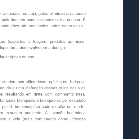
r aerossóis, ou seja, gotas eliminadas na tosse
nimais doentes podem desenvolver a doença. É
 onde cães são confinados juntos como canis ,
os (expostos a friagem, produtos químicos,
dispostos a desenvolverem a doença.
lquer época do ano.
 se adere aos cílios desse epitélio em todos os
ão aguda e uma disfunção desses cílios das vias
s resultando em rinite com corrimento nasal
e tampões bronquiais e bronquíolos por exsudato
tes por B. bronchséptica pode resultar em morte,
om exsudato purulento. A invasão bacteriana
 risco à vida (mais comumente como infecção