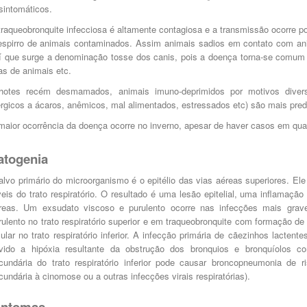
sintomáticos.
traqueobronquite infecciosa é altamente contagiosa e a transmissão ocorre po
espirro de animais contaminados. Assim animais sadios em contato com a
í que surge a denominação tosse dos canis, pois a doença torna-se comum
jas de animais etc.
lhotes recém desmamados, animais imuno-deprimidos por motivos divers
érgicos a ácaros, anêmicos, mal alimentados, estressados etc) são mais pre
maior ocorrência da doença ocorre no inverno, apesar de haver casos em qua
atogenia
alvo primário do microorganismo é o epitélio das vias aéreas superiores. Ele
veis do trato respiratório. O resultado é uma lesão epitelial, uma inflamaç
reas. Um exsudato viscoso e purulento ocorre nas infecções mais grave
rulento no trato respiratório superior e em traqueobronquite com formação d
lular no trato respiratório inferior. A infecção primária de cãezinhos lacten
vido a hipóxia resultante da obstrução dos bronquios e bronquíolos c
cundária do trato respiratório inferior pode causar broncopneumonia de
cundária à cinomose ou a outras infecções virais respiratórias).
intomas