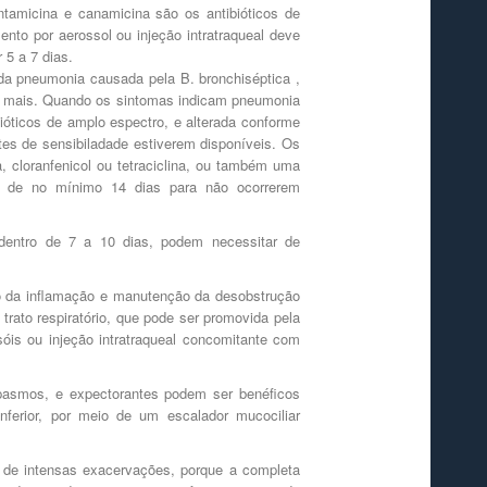
ntamicina e canamicina são os antibióticos de
ento por aerossol ou injeção intratraqueal deve
 5 a 7 dias.
 da pneumonia causada pela B. bronchiséptica ,
ou mais. Quando os sintomas indicam pneumonia
bióticos de amplo espectro, e alterada conforme
es de sensibiladade estiverem disponíveis. Os
, cloranfenicol ou tetraciclina, ou também uma
ade de no mínimo 14 dias para não ocorrerem
 dentro de 7 a 10 dias, podem necessitar de
ão da inflamação e manutenção da desobstrução
rato respiratório, que pode ser promovida pela
sóis ou injeção intratraqueal concomitante com
spasmos, e expectorantes podem ser benéficos
inferior, por meio de um escalador mucociliar
os de intensas exacervações, porque a completa