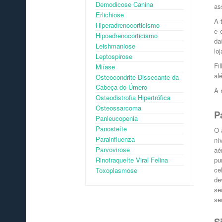
Demodicose Canina
as
Erlichiose
A 
Hiperadrenocorticismo
e 
Hipoadrenocorticismo
da
Leishmaniose
lo
Leptospirose
Fi
Miíase
al
Osteocondrite Dissecante da
Cabeça do Úmero
A 
Osteodistrofia Hipertrófica
Osteossarcoma
P
Panleucopenia
Panosteíte
O 
Parainfluenza
ní
Parvovirose
aé
Rinotraqueíte Viral Felina
pu
ce
Toxoplasmose
de
se
se
S