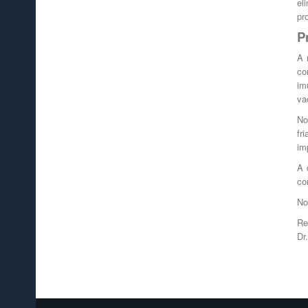
el
pr
P
A 
co
im
va
No
fr
im
A 
co
No
Re
Dr