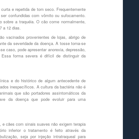
curta e repetida de tom seco. Frequentemente
ser confundidas com vômito ou sufocamento.
são sobre a traquéia. O cão come normalmente,
7 a 12 dias.
o vacinados provenientes de lojas, abrigo de
ante da severidade da doença. A tosse torna-se
sse caso, pode apresentar anorexia, depressão,
 Essa forma severa é difícil de distinguir da
línica e do histórico de algum antecedente de
dos inespecíficos. A cultura da bactéria não é
 animais que são portadores assintomáticos da
rave da doença que pode evoluir para uma
s, e cães com sinais suaves não exigem terapia
io inferior o tratamento é feito através da
bulização, seja por injeção intratraqueal para