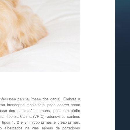
 infecciosa canina (tosse dos canis). Embora a
uma broncopneumonia fatal pode ocorrer como
 tosse dos canis são comuns, possuem efeito
rainfluenza Canina (VPIC), adenovírus caninos
s tipos 1, 2 e 3, micoplasmas e ureaplasmas.
 albergados na vias aéreas de portadores