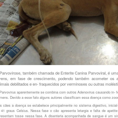
Parvovirose, também chamada de Enterite Canina Parvoviral, é um
vens, em fase de crescimento, podendo também acometer os adu
imais debilitados e en- fraquecidos por verminoses ou outras molésti
Parvovirus aparentemente se combina com outros Adenovirus causando in- fecç
mens. Devido a esse fato alguns autores classificam essa doença como zoo
s cães a doença se estabelece principalmente no sistema digestivo, inicia
 41 graus Celsius. Nessa fase o cão apresenta letargia e falta de apeti
resentam tosse nessa fase. A disenteria acompanhada de sangue é um sin