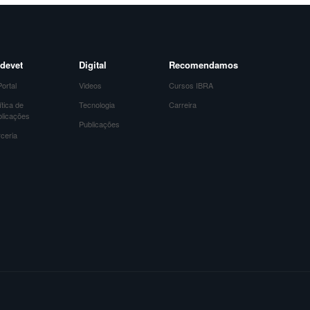
devet
Digital
Recomendamos
ortal
Videos
Cursos IBRA
ítica de
Tecnologia
Carreira
blicações
Publicações
ceria