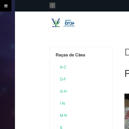
Raças de Cães
A-C
P
D-F
G-H
I-N
M-R
S