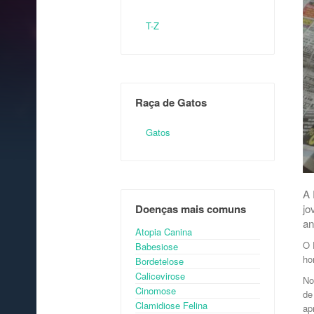
T-Z
Raça de Gatos
Gatos
A 
Doenças mais comuns
jo
an
Atopia Canina
O 
Babesiose
ho
Bordetelose
Calicevirose
No
Cinomose
de
Clamidiose Felina
ap