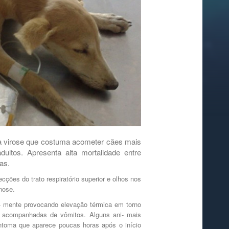
a virose que costuma acometer cães mais
ltos. Apresenta alta mortalidade entre
as.
ões do trato respiratório superior e olhos nos
nose.
l- mente provocando elevação térmica em torno
te acompanhadas de vômitos. Alguns ani- mais
toma que aparece poucas horas após o início