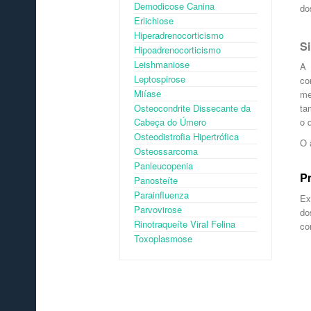
Demodicose Canina
do
Erlichiose
Hiperadrenocorticismo
S
Hipoadrenocorticismo
Leishmaniose
A 
Leptospirose
co
Miíase
me
Osteocondrite Dissecante da
ta
Cabeça do Úmero
o 
Osteodistrofia Hipertrófica
O 
Osteossarcoma
Panleucopenia
P
Panosteíte
Parainfluenza
Ex
Parvovirose
do
Rinotraqueíte Viral Felina
co
Toxoplasmose