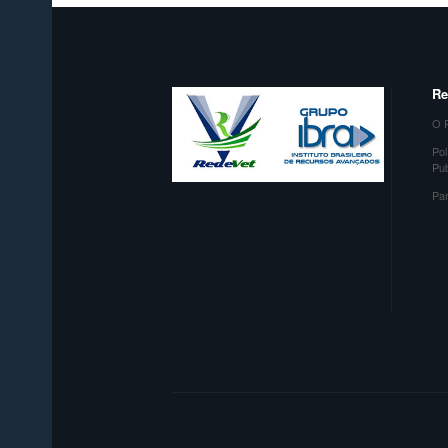
Re
O P
Pol
Pu
Par