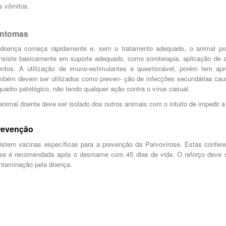
s vômitos.
intomas
doença começa rapidamente e, sem o tratamento adequado, o animal po
nsiste basicamente em suporte adequado, como soroterapia, aplicação de al
ntos. A utilização de imuno-estimulantes é questionável, porém tem apres
mbém devem ser utilizados como preven- ção de infecções secundárias ca
quadro patológico, não tendo qualquer ação contra o vírus casual.
animal doente deve ser isolado dos outros animais com o intuito de impedir 
revenção
istem vacinas específicas para a prevenção da Parvovirose. Estas confer
se é recomendada após o desmame com 45 dias de vida. O reforço deve ser
ntaminação pela doença.